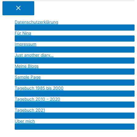
Datenschutzerklärung
Menü
Für Nina
umschalten
Menü
Impressum
umschalten
Menü
Just another diary…
umschalten
Menü
Meine Blogs
umschalten
Menü
Sample Page
umschalten
Menü
Tagebuch 1985 bis 2000
umschalten
Menü
Tagebuch 2010 – 2020
umschalten
Menü
Tagebuch 2021
umschalten
Menü
Über mich
umschalten
Menü
umschalten