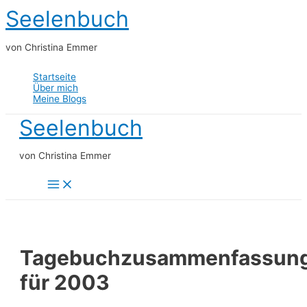
Zum
Seelenbuch
Inhalt
springen
von Christina Emmer
Startseite
Über mich
Meine Blogs
Seelenbuch
von Christina Emmer
Main
Menu
Tagebuchzusammenfassun
für 2003