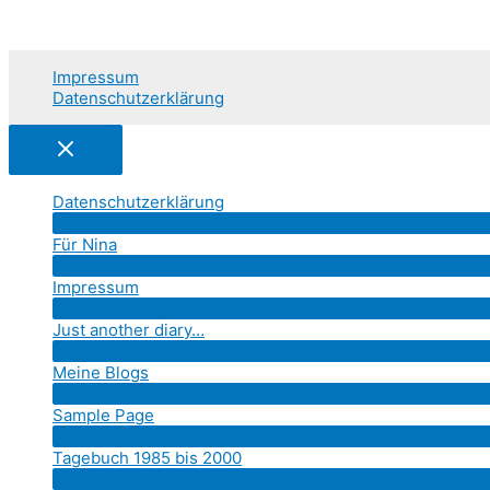
Seitennummerierung
der
Impressum
Beiträge
Datenschutzerklärung
Datenschutzerklärung
Für Nina
Impressum
Just another diary…
Meine Blogs
Sample Page
Tagebuch 1985 bis 2000