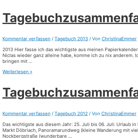
2014
Tagebuchzusammenfa
Kommentar verfassen
/
Tagebuch 2013
/ Von
ChristinaEmmer
2013 Hier fasse ich das wichtigste aus meinen Papierkalende
Niclas wieder ganz alleine habe, komme ich zu nix anderem. Ic
bringen mit …
Tagebuchzusammenfassung
Weiterlesen »
2013
Tagebuchzusammenfa
Kommentar verfassen
/
Tagebuch 2012
/ Von
ChristinaEmmer
Das wichtigste aus diesem Jahr: 25. Juli bis 06. Juli: Urlaub i
Markt Döbriach, Panoramarundweg (kleine Wanderung mit viel 
Nockbergstraße (wunderbare …