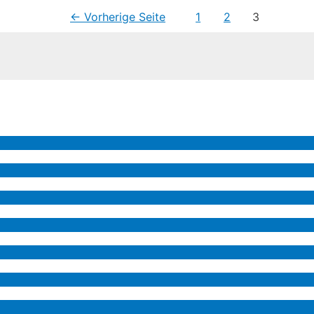
←
Vorherige Seite
1
2
3
Menü
umschalten
Menü
umschalten
Menü
umschalten
Menü
umschalten
Menü
umschalten
Menü
umschalten
Menü